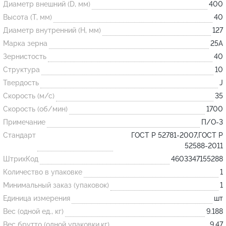
Диаметр внешний (D, мм)
400
Высота (T, мм)
40
Огнеупорные
Диаметр внутренний (H, мм)
127
изделия
Марка зерна
25А
Скачать каталог
Зернистость
40
Структура
10
Тигель
Твердость
J
Муфель
Скорость (м/с)
35
Черпак
Скорость (об/мин)
1700
Шербер
Примечание
П/О-3
Трубка
Стандарт
ГОСТ Р 52781-2007,ГОСТ Р
52588-2011
Стержень
ШтрихКод
4603347155288
Пробка
Количество в упаковке
1
Подставка
Минимальный заказ (упаковок)
1
Единица измерения
шт
Лодочка
Вес (одной ед., кг)
9.188
Контакт
Вес брутто (одной упаковки,кг)
9.47