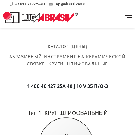
+7 813 722-25-93
lap@abrasives.ru
Продукция
Поддержка
Абразивы на
О компании
бакелитовой связке
КАТАЛОГ (ЦЕНЫ)
Прайсы
Где купить?
Скачать каталог
АБРАЗИВНЫЙ ИНСТРУМЕНТ НА КЕРАМИЧЕСКОЙ
Скачать прайсы на нашу продукцию
О нас
Контакты
СВЯЗКЕ
:
КРУГИ ШЛИФОВАЛЬНЫЕ
Круги шлифовальные
Информация о заводе
Каталоги
Круги отрезные
Войти
Скачать каталоги продукции
История
Сегменты шлифовальные
1 400 40 127 25А 40 J 10 V 35 П/О-3
История завода
Бруски шлифовальные
Справочники
Абразивы на
Нормативные документы, ГОСТы, Инструкции по
Партнеры
керамической связке
эсплуатации
Список партнеров завода
Скачать каталог
Круги шлифовальные
Публикации
Мероприятия