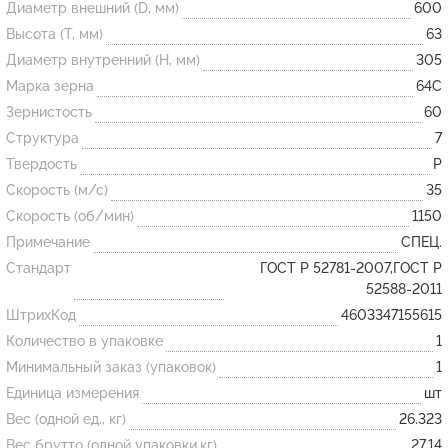
Диаметр внешний (D, мм)
600
Высота (T, мм)
63
Огнеупорные
Диаметр внутренний (H, мм)
305
изделия
Марка зерна
64С
Скачать каталог
Зернистость
60
Структура
7
Тигель
Твердость
P
Муфель
Скорость (м/с)
35
Черпак
Скорость (об/мин)
1150
Шербер
Примечание
СПЕЦ.
Трубка
Стандарт
ГОСТ Р 52781-2007,ГОСТ Р
52588-2011
Стержень
ШтрихКод
4603347155615
Пробка
Количество в упаковке
1
Подставка
Минимальный заказ (упаковок)
1
Единица измерения
шт
Лодочка
Вес (одной ед., кг)
26.323
Контакт
Вес брутто (одной упаковки,кг)
27.14