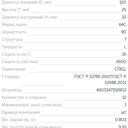
Диаметр внешний (D, мм)
150
Высота (T, мм)
25
Огнеупорные
Диаметр внутренний (H, мм)
32
изделия
Марка зерна
64С
Скачать каталог
Зернистость
90
Структура
7
Тигель
Твердость
L
Муфель
Скорость (м/с)
35
Черпак
Скорость (об/мин)
4500
Шербер
Примечание
СПЕЦ.
Трубка
Стандарт
ГОСТ Р 52781-2007,ГОСТ Р
52588-2011
Стержень
ШтрихКод
4603347156902
Пробка
Количество в упаковке
12
Подставка
Минимальный заказ (упаковок)
1
Единица измерения
шт
Лодочка
Вес (одной ед., кг)
0.803
Контакт
Вес брутто (одной упаковки,кг)
9.93