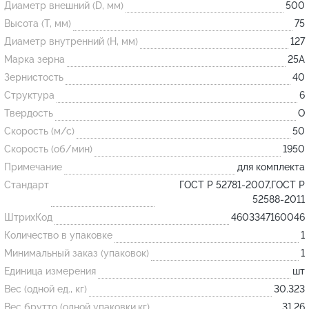
Диаметр внешний (D, мм)
500
Высота (T, мм)
75
Огнеупорные
Диаметр внутренний (H, мм)
127
изделия
Марка зерна
25А
Скачать каталог
Зернистость
40
Структура
6
Тигель
Твердость
O
Муфель
Скорость (м/с)
50
Черпак
Скорость (об/мин)
1950
Шербер
Примечание
для комплекта
Трубка
Стандарт
ГОСТ Р 52781-2007,ГОСТ Р
52588-2011
Стержень
ШтрихКод
4603347160046
Пробка
Количество в упаковке
1
Подставка
Минимальный заказ (упаковок)
1
Единица измерения
шт
Лодочка
Вес (одной ед., кг)
30.323
Контакт
Вес брутто (одной упаковки,кг)
31.26