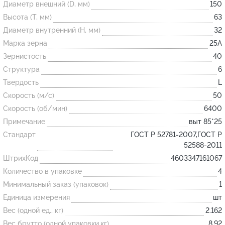
Диаметр внешний (D, мм)
150
Высота (T, мм)
63
Огнеупорные
Диаметр внутренний (H, мм)
32
изделия
Марка зерна
25А
Скачать каталог
Зернистость
40
Структура
6
Тигель
Твердость
L
Муфель
Скорость (м/с)
50
Черпак
Скорость (об/мин)
6400
Шербер
Примечание
выт 85*25
Трубка
Стандарт
ГОСТ Р 52781-2007,ГОСТ Р
52588-2011
Стержень
ШтрихКод
4603347161067
Пробка
Количество в упаковке
4
Подставка
Минимальный заказ (упаковок)
1
Единица измерения
шт
Лодочка
Вес (одной ед., кг)
2.162
Контакт
Вес брутто (одной упаковки,кг)
8.92