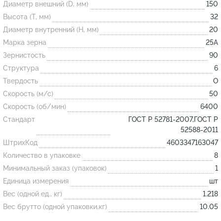
Диаметр внешний (D, мм)
150
Высота (T, мм)
32
Огнеупорные
Диаметр внутренний (H, мм)
20
изделия
Марка зерна
25А
Скачать каталог
Зернистость
90
Структура
6
Тигель
Твердость
O
Муфель
Скорость (м/с)
50
Черпак
Скорость (об/мин)
6400
Шербер
Стандарт
ГОСТ Р 52781-2007,ГОСТ Р
52588-2011
Трубка
ШтрихКод
4603347163047
Стержень
Количество в упаковке
8
Пробка
Минимальный заказ (упаковок)
1
Подставка
Единица измерения
шт
Вес (одной ед., кг)
1.218
Лодочка
Вес брутто (одной упаковки,кг)
10.05
Контакт