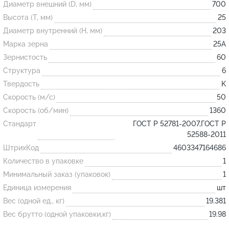
Диаметр внешний (D, мм)
700
Высота (T, мм)
25
Огнеупорные
Диаметр внутренний (H, мм)
203
изделия
Марка зерна
25А
Скачать каталог
Зернистость
60
Структура
6
Тигель
Твердость
K
Муфель
Скорость (м/с)
50
Черпак
Скорость (об/мин)
1360
Шербер
Стандарт
ГОСТ Р 52781-2007,ГОСТ Р
52588-2011
Трубка
ШтрихКод
4603347164686
Стержень
Количество в упаковке
1
Пробка
Минимальный заказ (упаковок)
1
Подставка
Единица измерения
шт
Вес (одной ед., кг)
19.381
Лодочка
Вес брутто (одной упаковки,кг)
19.98
Контакт