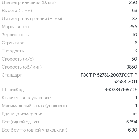
Диаметр внешний (D, мм)
250
Высота (T, мм)
63
Огнеупорные
Диаметр внутренний (H, мм)
32
изделия
Марка зерна
25А
Скачать каталог
Зернистость
40
Структура
6
Тигель
Твердость
K
Муфель
Скорость (м/с)
50
Черпак
Скорость (об/мин)
3850
Шербер
Стандарт
ГОСТ Р 52781-2007,ГОСТ Р
52588-2011
Трубка
ШтрихКод
4603347165706
Стержень
Количество в упаковке
1
Пробка
Минимальный заказ (упаковок)
1
Подставка
Единица измерения
шт
Вес (одной ед., кг)
6.694
Лодочка
Вес брутто (одной упаковки,кг)
6.90
Контакт