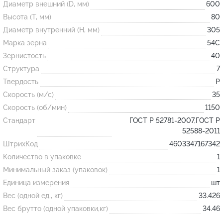
Диаметр внешний (D, мм)
600
Высота (T, мм)
80
Огнеупорные
Диаметр внутренний (H, мм)
305
изделия
Марка зерна
54С
Скачать каталог
Зернистость
40
Структура
7
Тигель
Твердость
P
Муфель
Скорость (м/с)
35
Черпак
Скорость (об/мин)
1150
Шербер
Стандарт
ГОСТ Р 52781-2007,ГОСТ Р
52588-2011
Трубка
ШтрихКод
4603347167342
Стержень
Количество в упаковке
1
Пробка
Минимальный заказ (упаковок)
1
Подставка
Единица измерения
шт
Вес (одной ед., кг)
33.426
Лодочка
Вес брутто (одной упаковки,кг)
34.46
Контакт