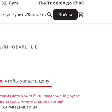
 32, Луга
Пн-Пт с 8:00 до 17:00
Войти
Где купить?
Контакты
Корпоративная информация
Огнеупорные
Часто задаваемые вопросы
Бухгалтерская отчетность,
изделия
Информация о размещении заказа,
Информация для акционеров,
сроках изготовения, возврате
Документы о праве собственности
товара, контактной информации, и
Скачать каталог
 ШЛИФОВАЛЬНЫЕ
многое другое.
Тигель
Муфель
Черпак
Шербер
е
, чтобы увидеть цену
Трубка
Стержень
ром счета может быть предложено другое
Пробка
тветствии с минимальной партией.
ХАРАКТЕРИСТИКИ
Подставка