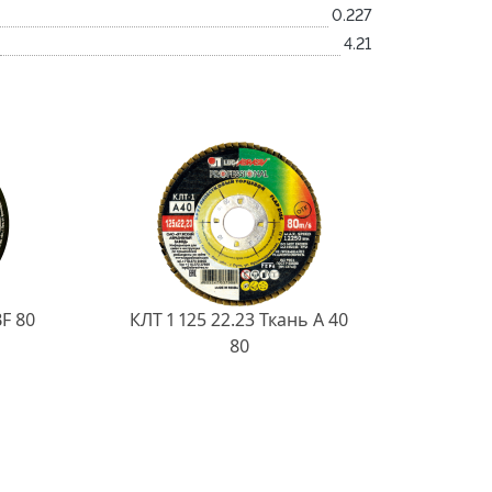
0.227
4.21
BF 80
КЛТ 1 125 22.23 Ткань A 40
80