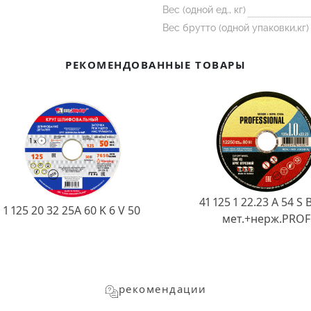
Вес (одной ед., кг)
Вес брутто (одной упаковки,кг)
РЕКОМЕНДОВАННЫЕ ТОВАРЫ
41 125 1 22.23 A 54 S 
1 125 20 32 25А 60 K 6 V 50
мет.+нерж.PROF
рекомендации