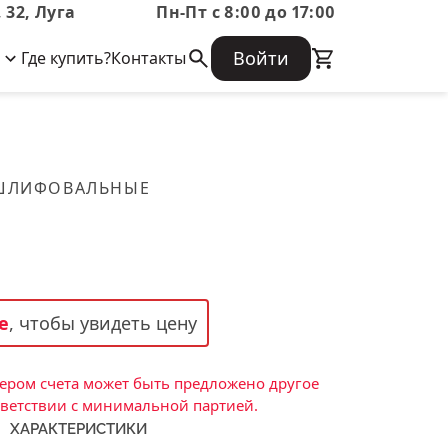
 32, Луга
Пн-Пт с 8:00 до 17:00
Войти
Где купить?
Контакты
Корпоративная информация
Огнеупорные
Часто задаваемые вопросы
Бухгалтерская отчетность,
изделия
Информация о размещении заказа,
Информация для акционеров,
сроках изготовения, возврате
Документы о праве собственности
товара, контактной информации, и
Скачать каталог
 ШЛИФОВАЛЬНЫЕ
многое другое.
Тигель
Муфель
Черпак
Шербер
е
, чтобы увидеть цену
Трубка
Стержень
ром счета может быть предложено другое
Пробка
тветствии с минимальной партией.
ХАРАКТЕРИСТИКИ
Подставка