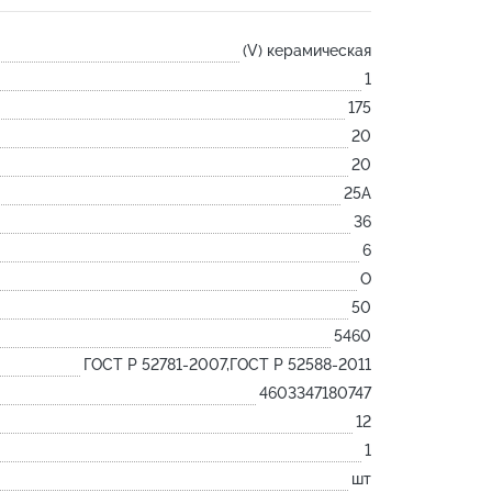
Лодочка
(V) керамическая
Контакт
1
Ковш разливочный
175
Желоб
20
Огнеупорная SiC смесь
20
Крышка
25А
36
6
O
50
5460
ГОСТ Р 52781-2007,ГОСТ Р 52588-2011
4603347180747
12
1
шт