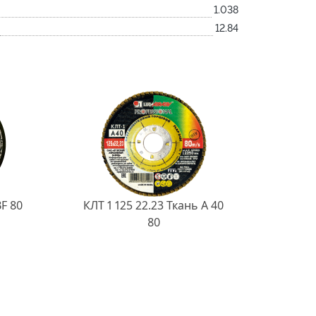
1.038
12.84
BF 80
КЛТ 1 125 22.23 Ткань A 40
80