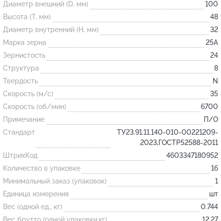
Диаметр внешний (D, мм)
100
Высота (T, мм)
48
Огнеупорные
Диаметр внутренний (H, мм)
32
изделия
Марка зерна
25А
Скачать каталог
Зернистость
24
Структура
8
Тигель
Твердость
N
Муфель
Скорость (м/с)
35
Черпак
Скорость (об/мин)
6700
Шербер
Примечание
П/О
Трубка
Стандарт
ТУ23.91.11.140-010-00221209-
2023,ГОСТР52588-2011
Стержень
ШтрихКод
4603347180952
Пробка
Количество в упаковке
16
Подставка
Минимальный заказ (упаковок)
1
Единица измерения
шт
Лодочка
Вес (одной ед., кг)
0.744
Контакт
Вес брутто (одной упаковки,кг)
12.27