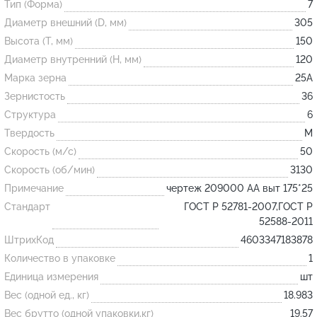
Тип (Форма)
7
Диаметр внешний (D, мм)
305
Огнеупорные
Высота (T, мм)
150
изделия
Диаметр внутренний (H, мм)
120
Скачать каталог
Марка зерна
25А
Зернистость
36
Тигель
Структура
6
Муфель
Твердость
M
Черпак
Скорость (м/с)
50
Шербер
Скорость (об/мин)
3130
Примечание
чертеж 209000 АА выт 175*25
Трубка
Стандарт
ГОСТ Р 52781-2007,ГОСТ Р
Стержень
52588-2011
Пробка
ШтрихКод
4603347183878
Подставка
Количество в упаковке
1
Единица измерения
шт
Лодочка
Вес (одной ед., кг)
18.983
Контакт
Вес брутто (одной упаковки,кг)
19.57