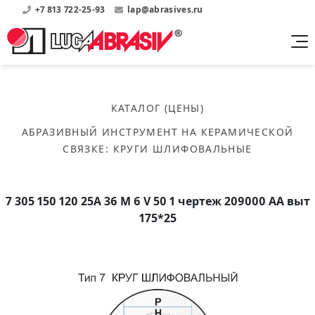
+7 813 722-25-93
lap@abrasives.ru
Продукция
Поддержка
Абразивы на
О компании
бакелитовой связке
КАТАЛОГ (ЦЕНЫ)
Прайсы
Где купить?
Скачать каталог
АБРАЗИВНЫЙ ИНСТРУМЕНТ НА КЕРАМИЧЕСКОЙ
Скачать прайсы на нашу продукцию
О нас
Контакты
СВЯЗКЕ
:
КРУГИ ШЛИФОВАЛЬНЫЕ
Круги шлифовальные
Информация о заводе
Каталоги
Круги отрезные
Войти
Скачать каталоги продукции
История
Сегменты шлифовальные
7 305 150 120 25А 36 M 6 V 50 1 чертеж 209000 АА выт
История завода
Бруски шлифовальные
175*25
Справочники
Абразивы на
Нормативные документы, ГОСТы, Инструкции по
Партнеры
керамической связке
эсплуатации
Список партнеров завода
Скачать каталог
Круги шлифовальные
Публикации
Мероприятия