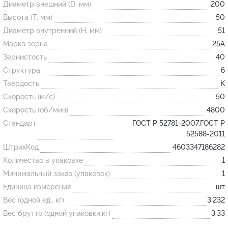
Диаметр внешний (D, мм)
200
Высота (T, мм)
50
Огнеупорные
Диаметр внутренний (H, мм)
51
изделия
Марка зерна
25А
Скачать каталог
Зернистость
40
Структура
6
Тигель
Твердость
K
Муфель
Скорость (м/с)
50
Черпак
Скорость (об/мин)
4800
Шербер
Стандарт
ГОСТ Р 52781-2007,ГОСТ Р
52588-2011
Трубка
ШтрихКод
4603347186282
Стержень
Количество в упаковке
1
Пробка
Минимальный заказ (упаковок)
1
Подставка
Единица измерения
шт
Вес (одной ед., кг)
3.232
Лодочка
Вес брутто (одной упаковки,кг)
3.33
Контакт