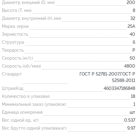
Диаметр внешний (D, мм)
200
Высота (T, мм)
8
Огнеупорные
Диаметр внутренний (H, мм)
32
изделия
Марка зерна
25А
Скачать каталог
Зернистость
40
Структура
6
Тигель
Твердость
P
Муфель
Скорость (м/с)
50
Черпак
Скорость (об/мин)
4800
Шербер
Стандарт
ГОСТ Р 52781-2007,ГОСТ Р
52588-2011
Трубка
ШтрихКод
4603347186848
Стержень
Количество в упаковке
18
Пробка
Минимальный заказ (упаковок)
1
Подставка
Единица измерения
шт
Вес (одной ед., кг)
0.537
Лодочка
Вес брутто (одной упаковки,кг)
9.97
Контакт