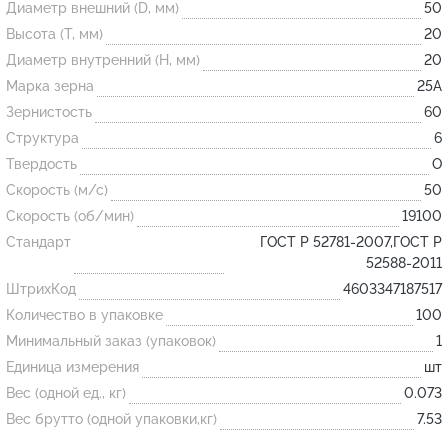
Диаметр внешний (D, мм)
50
Высота (T, мм)
20
Огнеупорные
Диаметр внутренний (H, мм)
20
изделия
Марка зерна
25А
Скачать каталог
Зернистость
60
Структура
6
Тигель
Твердость
O
Муфель
Скорость (м/с)
50
Черпак
Скорость (об/мин)
19100
Шербер
Стандарт
ГОСТ Р 52781-2007,ГОСТ Р
52588-2011
Трубка
ШтрихКод
4603347187517
Стержень
Количество в упаковке
100
Пробка
Минимальный заказ (упаковок)
1
Подставка
Единица измерения
шт
Вес (одной ед., кг)
0.073
Лодочка
Вес брутто (одной упаковки,кг)
7.53
Контакт