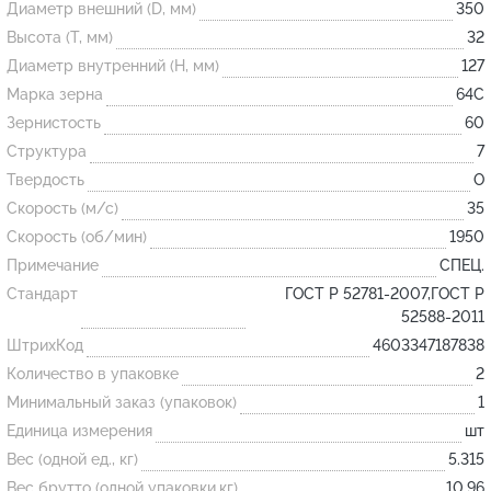
Диаметр внешний (D, мм)
350
Высота (T, мм)
32
Огнеупорные
Диаметр внутренний (H, мм)
127
изделия
Марка зерна
64С
Скачать каталог
Зернистость
60
Структура
7
Тигель
Твердость
O
Муфель
Скорость (м/с)
35
Черпак
Скорость (об/мин)
1950
Шербер
Примечание
СПЕЦ.
Трубка
Стандарт
ГОСТ Р 52781-2007,ГОСТ Р
52588-2011
Стержень
ШтрихКод
4603347187838
Пробка
Количество в упаковке
2
Подставка
Минимальный заказ (упаковок)
1
Единица измерения
шт
Лодочка
Вес (одной ед., кг)
5.315
Контакт
Вес брутто (одной упаковки,кг)
10.96