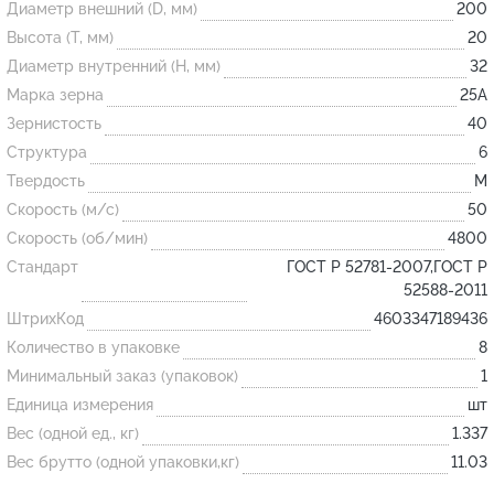
Диаметр внешний (D, мм)
200
Высота (T, мм)
20
Огнеупорные
Диаметр внутренний (H, мм)
32
изделия
Марка зерна
25А
Скачать каталог
Зернистость
40
Структура
6
Тигель
Твердость
M
Муфель
Скорость (м/с)
50
Черпак
Скорость (об/мин)
4800
Шербер
Стандарт
ГОСТ Р 52781-2007,ГОСТ Р
52588-2011
Трубка
ШтрихКод
4603347189436
Стержень
Количество в упаковке
8
Пробка
Минимальный заказ (упаковок)
1
Подставка
Единица измерения
шт
Вес (одной ед., кг)
1.337
Лодочка
Вес брутто (одной упаковки,кг)
11.03
Контакт