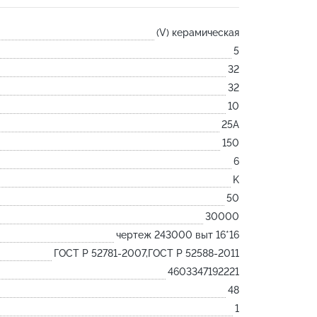
Лодочка
(V) керамическая
Контакт
5
Ковш разливочный
32
Желоб
32
Огнеупорная SiC смесь
10
Крышка
25А
150
6
K
50
30000
чертеж 243000 выт 16*16
ГОСТ Р 52781-2007,ГОСТ Р 52588-2011
4603347192221
48
1