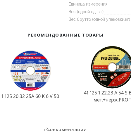
Единица измерения
Вес (одной ед., кг)
Вес брутто (одной упаковки,кг)
РЕКОМЕНДОВАННЫЕ ТОВАРЫ
41 125 1 22.23 A 54 S 
1 125 20 32 25А 60 K 6 V 50
мет.+нерж.PROF
рекомендации