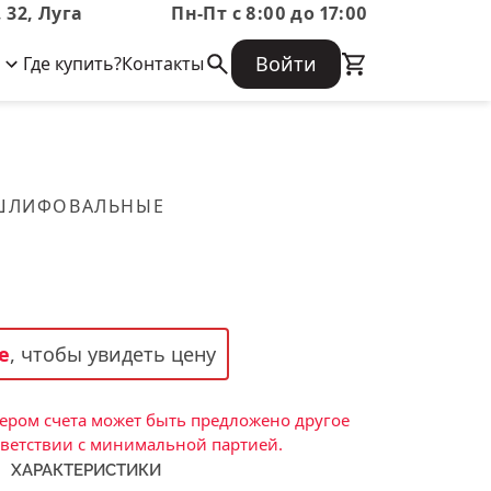
 32, Луга
Пн-Пт с 8:00 до 17:00
Войти
Где купить?
Контакты
Корпоративная информация
Огнеупорные
Часто задаваемые вопросы
Бухгалтерская отчетность,
изделия
Информация о размещении заказа,
Информация для акционеров,
сроках изготовения, возврате
Документы о праве собственности
товара, контактной информации, и
Скачать каталог
 ШЛИФОВАЛЬНЫЕ
многое другое.
Тигель
Муфель
Черпак
Шербер
е
, чтобы увидеть цену
Трубка
Стержень
ром счета может быть предложено другое
Пробка
тветствии с минимальной партией.
ХАРАКТЕРИСТИКИ
Подставка