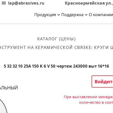
lap@abrasives.ru
Красноармейская ул.,
Продукция
Поддержка
О компании
Абразивы на
Новости
Отзывы
й связке
кументы, ГОСТы,
ов завода
гибкой основе
Новости компании
Оставьте свой отзыв
КАТАЛОГ (ЦЕНЫ)
эсплуатации
лог
Скачать каталог
НСТРУМЕНТ НА КЕРАМИЧЕСКОЙ СВЯЗКЕ
:
КРУГИ
Связаться с нами
Вакансии
вальные
Круги лепестковые торцевые
Форма обратной связи
Текущие вакансии, Анкета
кации о нашей
соискателей
ифовальные
Фибровые диски
5 32 32 10 25А 150 K 6 V 50 чертеж 243000 выт 16*16
овальные
Рулоны
фовальные
Войдит
Коралловые
круги
При выставлении менедже
количество в соо
Круги из нетканого материала