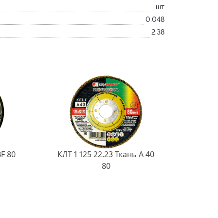
шт
0.048
2.38
BF 80
КЛТ 1 125 22.23 Ткань A 40
80