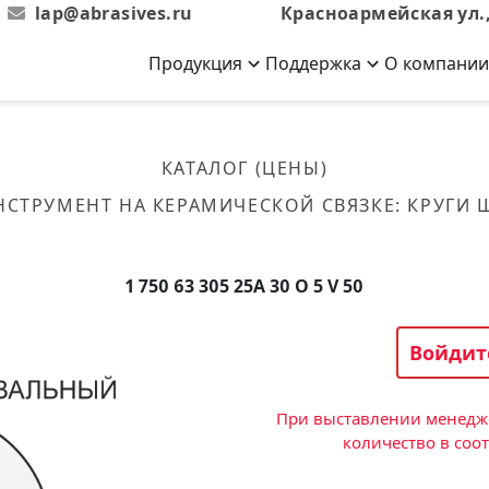
lap@abrasives.ru
Красноармейская ул.,
Продукция
Поддержка
О компании
Абразивы на
Новости
Отзывы
й связке
кументы, ГОСТы,
ов завода
гибкой основе
Новости компании
Оставьте свой отзыв
КАТАЛОГ (ЦЕНЫ)
эсплуатации
лог
Скачать каталог
НСТРУМЕНТ НА КЕРАМИЧЕСКОЙ СВЯЗКЕ
:
КРУГИ
Связаться с нами
Вакансии
вальные
Круги лепестковые торцевые
Форма обратной связи
Текущие вакансии, Анкета
кации о нашей
соискателей
ифовальные
Фибровые диски
1 750 63 305 25А 30 O 5 V 50
овальные
Рулоны
фовальные
Войдит
Коралловые
круги
При выставлении менедже
количество в соо
Круги из нетканого материала