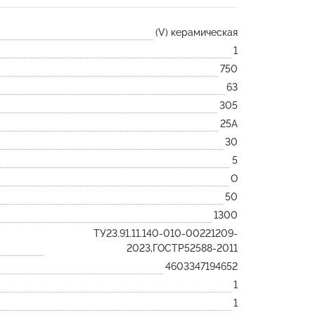
Лодочка
(V) керамическая
Контакт
1
Ковш разливочный
750
Желоб
63
Огнеупорная SiC смесь
305
Крышка
25А
30
5
O
50
1300
ТУ23.91.11.140-010-00221209-
2023,ГОСТР52588-2011
4603347194652
1
1