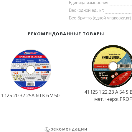
Единица измерения
Вес (одной ед., кг)
Вес брутто (одной упаковки,кг)
РЕКОМЕНДОВАННЫЕ ТОВАРЫ
41 125 1 22.23 A 54 S 
1 125 20 32 25А 60 K 6 V 50
мет.+нерж.PROF
рекомендации