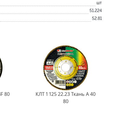
шт
51.224
52.81
BF 80
КЛТ 1 125 22.23 Ткань A 40
80