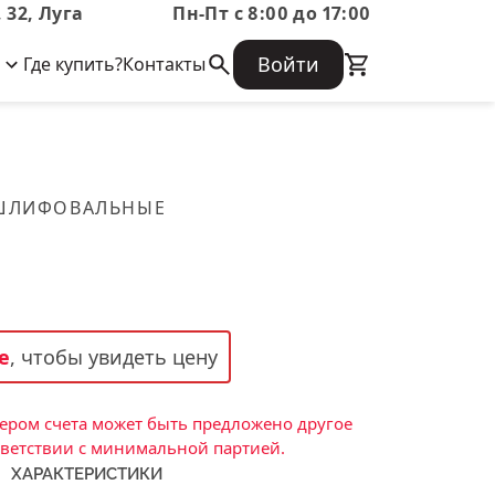
 32, Луга
Пн-Пт с 8:00 до 17:00
Войти
Где купить?
Контакты
Корпоративная информация
Огнеупорные
Часто задаваемые вопросы
Бухгалтерская отчетность,
изделия
Информация о размещении заказа,
Информация для акционеров,
сроках изготовения, возврате
Документы о праве собственности
товара, контактной информации, и
Скачать каталог
 ШЛИФОВАЛЬНЫЕ
многое другое.
Тигель
Муфель
Черпак
Шербер
е
, чтобы увидеть цену
Трубка
Стержень
ром счета может быть предложено другое
Пробка
тветствии с минимальной партией.
ХАРАКТЕРИСТИКИ
Подставка