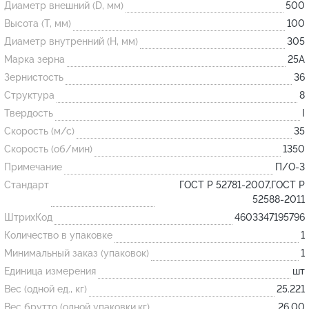
Диаметр внешний (D, мм)
500
Высота (T, мм)
100
Огнеупорные
Диаметр внутренний (H, мм)
305
изделия
Марка зерна
25А
Скачать каталог
Зернистость
36
Структура
8
Тигель
Твердость
I
Муфель
Скорость (м/с)
35
Черпак
Скорость (об/мин)
1350
Шербер
Примечание
П/О-3
Трубка
Стандарт
ГОСТ Р 52781-2007,ГОСТ Р
52588-2011
Стержень
ШтрихКод
4603347195796
Пробка
Количество в упаковке
1
Подставка
Минимальный заказ (упаковок)
1
Единица измерения
шт
Лодочка
Вес (одной ед., кг)
25.221
Контакт
Вес брутто (одной упаковки,кг)
26.00