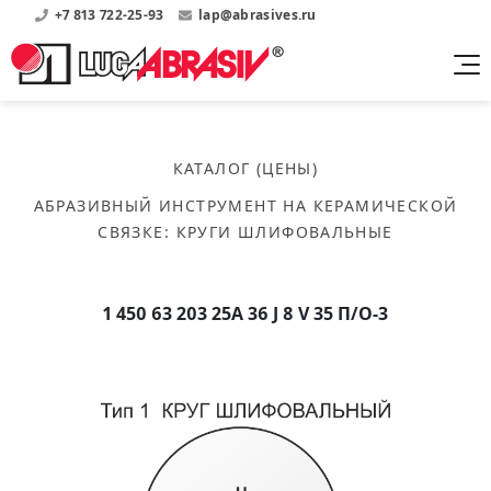
+7 813 722-25-93
lap@abrasives.ru
Продукция
Поддержка
Абразивы на
О компании
бакелитовой связке
КАТАЛОГ (ЦЕНЫ)
Прайсы
Где купить?
Скачать каталог
АБРАЗИВНЫЙ ИНСТРУМЕНТ НА КЕРАМИЧЕСКОЙ
Скачать прайсы на нашу продукцию
О нас
Контакты
СВЯЗКЕ
:
КРУГИ ШЛИФОВАЛЬНЫЕ
Круги шлифовальные
Информация о заводе
Каталоги
Круги отрезные
Войти
Скачать каталоги продукции
История
Сегменты шлифовальные
1 450 63 203 25А 36 J 8 V 35 П/О-3
История завода
Бруски шлифовальные
Справочники
Абразивы на
Нормативные документы, ГОСТы, Инструкции по
Партнеры
керамической связке
эсплуатации
Список партнеров завода
Скачать каталог
Круги шлифовальные
Публикации
Мероприятия