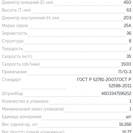
Диаметр внешний (D, мм)
450
Высота (T, мм)
63
Огнеупорные
Диаметр внутренний (H, мм)
203
изделия
Марка зерна
25А
Скачать каталог
Зернистость
36
Структура
8
Тигель
Твердость
J
Муфель
Скорость (м/с)
35
Черпак
Скорость (об/мин)
1500
Шербер
Примечание
П/О-3
Трубка
Стандарт
ГОСТ Р 52781-2007,ГОСТ Р
52588-2011
Стержень
ШтрихКод
4603347196212
Пробка
Количество в упаковке
1
Подставка
Минимальный заказ (упаковок)
1
Единица измерения
шт
Лодочка
Вес (одной ед., кг)
16.266
Контакт
Вес брутто (одной упаковки,кг)
16.77