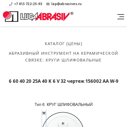
+7 813 722-25-93
lap@abrasives.ru
Продукция
Поддержка
Абразивы на
О компании
бакелитовой связке
КАТАЛОГ (ЦЕНЫ)
Прайсы
Где купить?
Скачать каталог
АБРАЗИВНЫЙ ИНСТРУМЕНТ НА КЕРАМИЧЕСКОЙ
Скачать прайсы на нашу продукцию
О нас
Контакты
СВЯЗКЕ
:
КРУГИ ШЛИФОВАЛЬНЫЕ
Круги шлифовальные
Информация о заводе
Каталоги
Круги отрезные
Войти
Скачать каталоги продукции
История
Сегменты шлифовальные
6 60 40 20 25А 40 K 6 V 32 чертеж 156002 АА W-9
История завода
Бруски шлифовальные
Справочники
Абразивы на
Нормативные документы, ГОСТы, Инструкции по
Партнеры
керамической связке
эсплуатации
Список партнеров завода
Скачать каталог
Круги шлифовальные
Публикации
Мероприятия