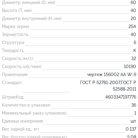
Диаметр внешний (D, мм)
60
Высота (T, мм)
40
Огнеупорные
Диаметр внутренний (H, мм)
20
изделия
Марка зерна
25А
Скачать каталог
Зернистость
40
Структура
6
Тигель
Твердость
K
Муфель
Скорость (м/с)
32
Черпак
Скорость (об/мин)
10190
Шербер
Примечание
чертеж 156002 АА W-9
Трубка
Стандарт
ГОСТ Р 52781-2007,ГОСТ Р
52588-2011
Стержень
ШтрихКод
4603347197776
Пробка
Количество в упаковке
36
Подставка
Минимальный заказ (упаковок)
1
Единица измерения
шт
Лодочка
Вес (одной ед., кг)
0.137
Контакт
Вес брутто (одной упаковки,кг)
5.08