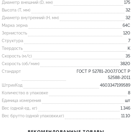
Диаметр внешний (D, мм)
175
Высота (T, мм)
32
Огнеупорные
Диаметр внутренний (H, мм)
32
изделия
Марка зерна
64С
Скачать каталог
Зернистость
120
Структура
7
Тигель
Твердость
K
Муфель
Скорость (м/с)
35
Черпак
Скорость (об/мин)
3820
Шербер
Стандарт
ГОСТ Р 52781-2007,ГОСТ Р
52588-2011
Трубка
ШтрихКод
4603347199589
Стержень
Количество в упаковке
8
Пробка
Единица измерения
шт
Подставка
Вес (одной ед., кг)
1.346
Вес брутто (одной упаковки,кг)
11.10
Лодочка
Контакт
РЕКОМЕНДОВАННЫЕ ТОВАРЫ