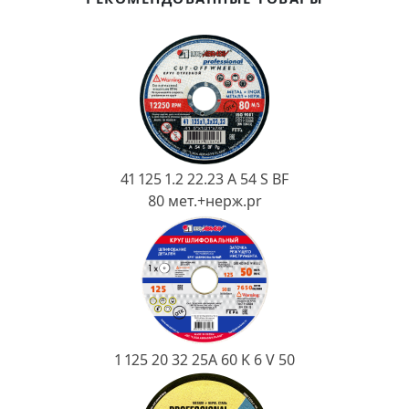
Ковш разливочный
Желоб
Огнеупорная SiC смесь
Крышка
41 125 1.2 22.23 A 54 S BF
80 мет.+нерж.pr
1 125 20 32 25А 60 K 6 V 50