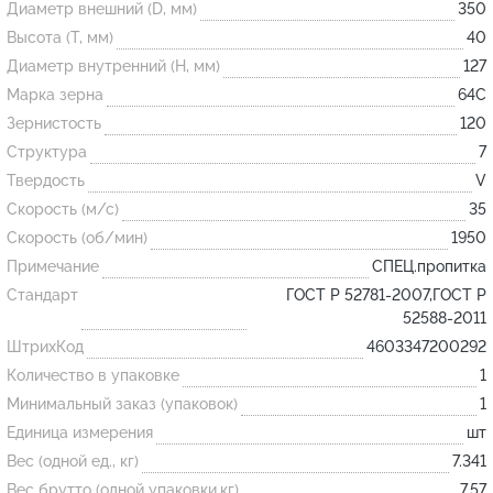
Диаметр внешний (D, мм)
350
Высота (T, мм)
40
Огнеупорные
Диаметр внутренний (H, мм)
127
изделия
Марка зерна
64С
Скачать каталог
Зернистость
120
Структура
7
Тигель
Твердость
V
Муфель
Скорость (м/с)
35
Черпак
Скорость (об/мин)
1950
Шербер
Примечание
СПЕЦ.пропитка
Трубка
Стандарт
ГОСТ Р 52781-2007,ГОСТ Р
52588-2011
Стержень
ШтрихКод
4603347200292
Пробка
Количество в упаковке
1
Подставка
Минимальный заказ (упаковок)
1
Единица измерения
шт
Лодочка
Вес (одной ед., кг)
7.341
Контакт
Вес брутто (одной упаковки,кг)
7.57