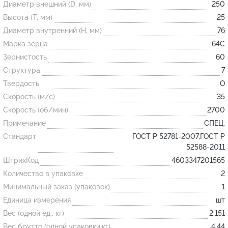
Диаметр внешний (D, мм)
250
Высота (T, мм)
25
Огнеупорные
Диаметр внутренний (H, мм)
76
изделия
Марка зерна
64С
Скачать каталог
Зернистость
60
Структура
7
Тигель
Твердость
O
Муфель
Скорость (м/с)
35
Черпак
Скорость (об/мин)
2700
Шербер
Примечание
СПЕЦ.
Трубка
Стандарт
ГОСТ Р 52781-2007,ГОСТ Р
52588-2011
Стержень
ШтрихКод
4603347201565
Пробка
Количество в упаковке
2
Подставка
Минимальный заказ (упаковок)
1
Единица измерения
шт
Лодочка
Вес (одной ед., кг)
2.151
Контакт
Вес брутто (одной упаковки,кг)
4.44