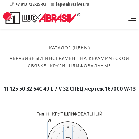
+7 813 722-25-93
lap@abrasives.ru
Продукция
Поддержка
Абразивы на
О компании
бакелитовой связке
КАТАЛОГ (ЦЕНЫ)
Прайсы
Где купить?
Скачать каталог
АБРАЗИВНЫЙ ИНСТРУМЕНТ НА КЕРАМИЧЕСКОЙ
Скачать прайсы на нашу продукцию
О нас
Контакты
СВЯЗКЕ
:
КРУГИ ШЛИФОВАЛЬНЫЕ
Круги шлифовальные
Информация о заводе
Каталоги
Круги отрезные
Войти
Скачать каталоги продукции
История
Сегменты шлифовальные
11 125 50 32 64С 40 L 7 V 32 СПЕЦ.чертеж 167000 W-13
История завода
Бруски шлифовальные
Справочники
Абразивы на
Нормативные документы, ГОСТы, Инструкции по
Партнеры
керамической связке
эсплуатации
Список партнеров завода
Скачать каталог
Круги шлифовальные
Публикации
Мероприятия