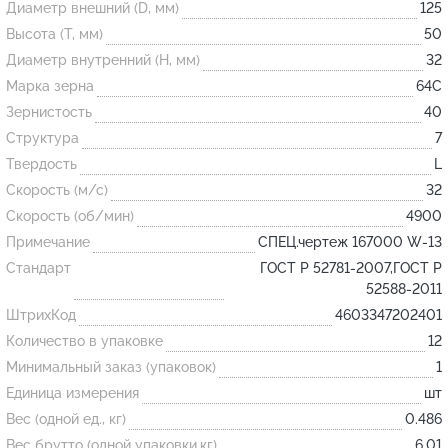
Диаметр внешний (D, мм)
125
Высота (T, мм)
50
Огнеупорные
Диаметр внутренний (H, мм)
32
изделия
Марка зерна
64С
Скачать каталог
Зернистость
40
Структура
7
Тигель
Твердость
L
Муфель
Скорость (м/с)
32
Черпак
Скорость (об/мин)
4900
Шербер
Примечание
СПЕЦ.чертеж 167000 W-13
Трубка
Стандарт
ГОСТ Р 52781-2007,ГОСТ Р
52588-2011
Стержень
ШтрихКод
4603347202401
Пробка
Количество в упаковке
12
Подставка
Минимальный заказ (упаковок)
1
Единица измерения
шт
Лодочка
Вес (одной ед., кг)
0.486
Контакт
Вес брутто (одной упаковки,кг)
6.01