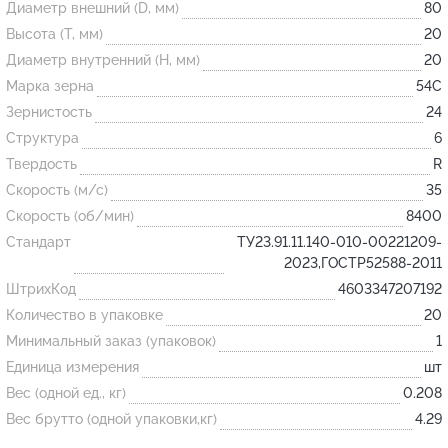
Диаметр внешний (D, мм)
80
Высота (T, мм)
20
Огнеупорные
Диаметр внутренний (H, мм)
20
изделия
Марка зерна
54С
Скачать каталог
Зернистость
24
Структура
6
Тигель
Твердость
R
Муфель
Скорость (м/с)
35
Черпак
Скорость (об/мин)
8400
Шербер
Стандарт
ТУ23.91.11.140-010-00221209-
2023,ГОСТР52588-2011
Трубка
ШтрихКод
4603347207192
Стержень
Количество в упаковке
20
Пробка
Минимальный заказ (упаковок)
1
Подставка
Единица измерения
шт
Вес (одной ед., кг)
0.208
Лодочка
Вес брутто (одной упаковки,кг)
4.29
Контакт