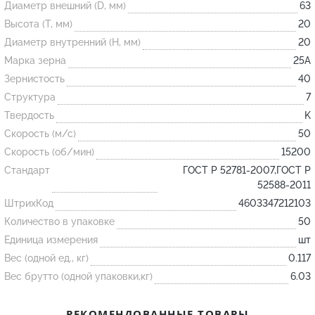
Диаметр внешний (D, мм)
63
Высота (T, мм)
20
Огнеупорные
Диаметр внутренний (H, мм)
20
изделия
Марка зерна
25А
Скачать каталог
Зернистость
40
Структура
7
Тигель
Твердость
K
Муфель
Скорость (м/с)
50
Черпак
Скорость (об/мин)
15200
Шербер
Стандарт
ГОСТ Р 52781-2007,ГОСТ Р
52588-2011
Трубка
ШтрихКод
4603347212103
Стержень
Количество в упаковке
50
Пробка
Единица измерения
шт
Подставка
Вес (одной ед., кг)
0.117
Вес брутто (одной упаковки,кг)
6.03
Лодочка
Контакт
РЕКОМЕНДОВАННЫЕ ТОВАРЫ