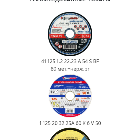
Ковш разливочный
Желоб
Огнеупорная SiC смесь
Крышка
41 125 1.2 22.23 A 54 S BF
80 мет.+нерж.pr
1 125 20 32 25А 60 K 6 V 50