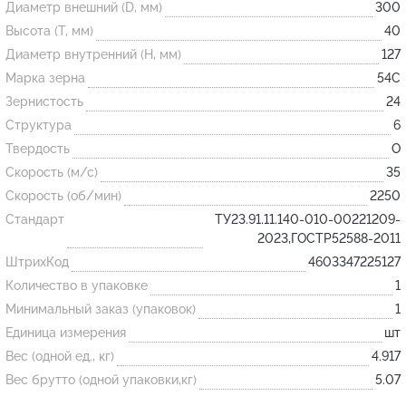
Диаметр внешний (D, мм)
300
Высота (T, мм)
40
Огнеупорные
Диаметр внутренний (H, мм)
127
изделия
Марка зерна
54С
Скачать каталог
Зернистость
24
Структура
6
Тигель
Твердость
O
Муфель
Скорость (м/с)
35
Черпак
Скорость (об/мин)
2250
Шербер
Стандарт
ТУ23.91.11.140-010-00221209-
2023,ГОСТР52588-2011
Трубка
ШтрихКод
4603347225127
Стержень
Количество в упаковке
1
Пробка
Минимальный заказ (упаковок)
1
Подставка
Единица измерения
шт
Вес (одной ед., кг)
4.917
Лодочка
Вес брутто (одной упаковки,кг)
5.07
Контакт