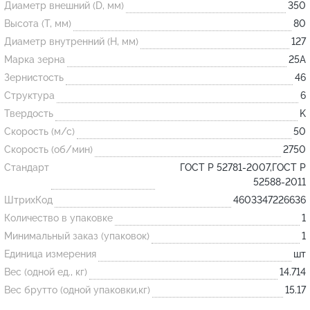
Диаметр внешний (D, мм)
350
Высота (T, мм)
80
Огнеупорные
Диаметр внутренний (H, мм)
127
изделия
Марка зерна
25А
Скачать каталог
Зернистость
46
Структура
6
Тигель
Твердость
K
Муфель
Скорость (м/с)
50
Черпак
Скорость (об/мин)
2750
Шербер
Стандарт
ГОСТ Р 52781-2007,ГОСТ Р
52588-2011
Трубка
ШтрихКод
4603347226636
Стержень
Количество в упаковке
1
Пробка
Минимальный заказ (упаковок)
1
Подставка
Единица измерения
шт
Вес (одной ед., кг)
14.714
Лодочка
Вес брутто (одной упаковки,кг)
15.17
Контакт