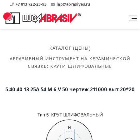
+7 813 722-25-93
lap@abrasives.ru
Продукция
Поддержка
Абразивы на
О компании
бакелитовой связке
КАТАЛОГ (ЦЕНЫ)
Прайсы
Где купить?
Скачать каталог
АБРАЗИВНЫЙ ИНСТРУМЕНТ НА КЕРАМИЧЕСКОЙ
Скачать прайсы на нашу продукцию
О нас
Контакты
СВЯЗКЕ
:
КРУГИ ШЛИФОВАЛЬНЫЕ
Круги шлифовальные
Информация о заводе
Каталоги
Круги отрезные
Войти
Скачать каталоги продукции
История
Сегменты шлифовальные
5 40 40 13 25А 54 M 6 V 50 чертеж 211000 выт 20*20
История завода
Бруски шлифовальные
Справочники
Абразивы на
Нормативные документы, ГОСТы, Инструкции по
Партнеры
керамической связке
эсплуатации
Список партнеров завода
Скачать каталог
Круги шлифовальные
Публикации
Мероприятия