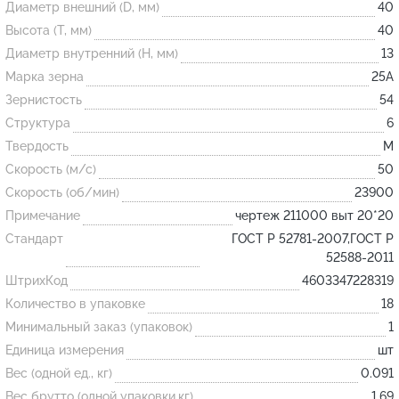
Диаметр внешний (D, мм)
40
Высота (T, мм)
40
Огнеупорные
Диаметр внутренний (H, мм)
13
изделия
Марка зерна
25А
Скачать каталог
Зернистость
54
Структура
6
Тигель
Твердость
M
Муфель
Скорость (м/с)
50
Черпак
Скорость (об/мин)
23900
Шербер
Примечание
чертеж 211000 выт 20*20
Трубка
Стандарт
ГОСТ Р 52781-2007,ГОСТ Р
52588-2011
Стержень
ШтрихКод
4603347228319
Пробка
Количество в упаковке
18
Подставка
Минимальный заказ (упаковок)
1
Единица измерения
шт
Лодочка
Вес (одной ед., кг)
0.091
Контакт
Вес брутто (одной упаковки,кг)
1.69