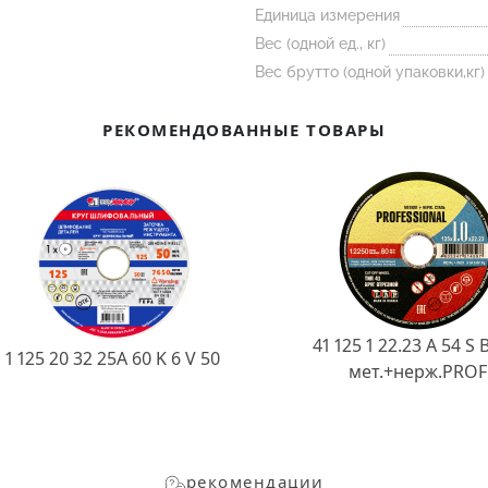
Единица измерения
Вес (одной ед., кг)
Вес брутто (одной упаковки,кг)
РЕКОМЕНДОВАННЫЕ ТОВАРЫ
41 125 1 22.23 A 54 S 
1 125 20 32 25А 60 K 6 V 50
мет.+нерж.PROF
рекомендации