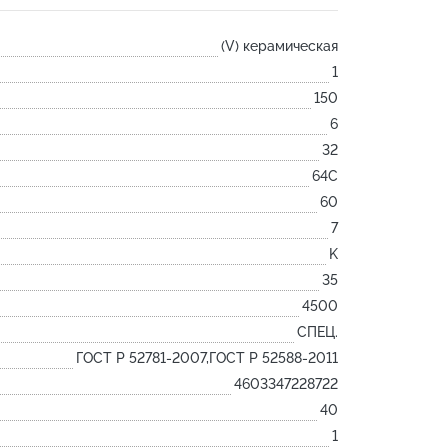
Лодочка
(V) керамическая
Контакт
1
Ковш разливочный
150
Желоб
6
Огнеупорная SiC смесь
32
Крышка
64С
60
7
K
35
4500
СПЕЦ.
ГОСТ Р 52781-2007,ГОСТ Р 52588-2011
4603347228722
40
1