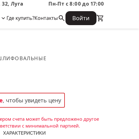
 32, Луга
Пн-Пт с 8:00 до 17:00
Войти
Где купить?
Контакты
Корпоративная информация
Огнеупорные
Часто задаваемые вопросы
Бухгалтерская отчетность,
изделия
Информация о размещении заказа,
Информация для акционеров,
сроках изготовения, возврате
Документы о праве собственности
товара, контактной информации, и
Скачать каталог
 ШЛИФОВАЛЬНЫЕ
многое другое.
Тигель
Муфель
Черпак
Шербер
е
, чтобы увидеть цену
Трубка
Стержень
ром счета может быть предложено другое
Пробка
тветствии с минимальной партией.
ХАРАКТЕРИСТИКИ
Подставка