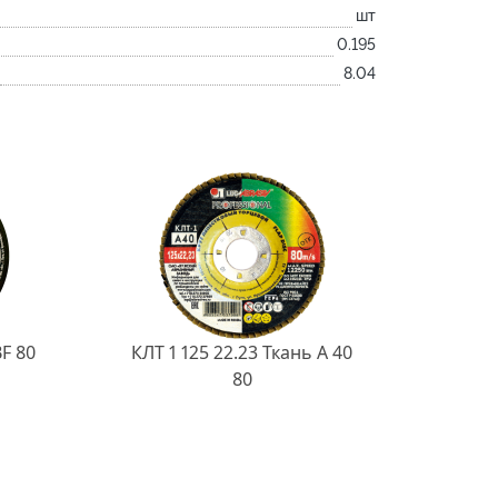
шт
0.195
8.04
BF 80
КЛТ 1 125 22.23 Ткань A 40
80