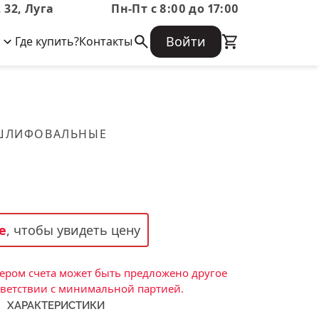
 32, Луга
Пн-Пт с 8:00 до 17:00
Войти
Где купить?
Контакты
Корпоративная информация
Огнеупорные
Часто задаваемые вопросы
Бухгалтерская отчетность,
изделия
Информация о размещении заказа,
Информация для акционеров,
сроках изготовения, возврате
Документы о праве собственности
товара, контактной информации, и
Скачать каталог
 ШЛИФОВАЛЬНЫЕ
многое другое.
Тигель
Муфель
Черпак
Шербер
е
, чтобы увидеть цену
Трубка
Стержень
ром счета может быть предложено другое
Пробка
тветствии с минимальной партией.
ХАРАКТЕРИСТИКИ
Подставка