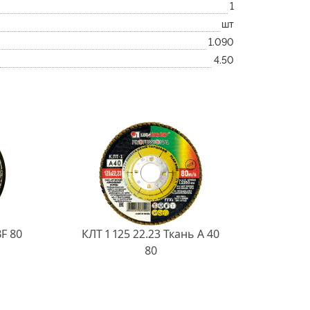
1
шт
1.090
4.50
BF 80
КЛТ 1 125 22.23 Ткань A 40
80