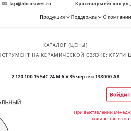
lap@abrasives.ru
Красноармейская ул.,
Продукция
Поддержка
О компании
Абразивы на
Новости
Отзывы
й связке
кументы, ГОСТы,
ов завода
гибкой основе
Новости компании
Оставьте свой отзыв
КАТАЛОГ (ЦЕНЫ)
эсплуатации
лог
Скачать каталог
НСТРУМЕНТ НА КЕРАМИЧЕСКОЙ СВЯЗКЕ
:
КРУГИ
Связаться с нами
Вакансии
вальные
Круги лепестковые торцевые
Форма обратной связи
Текущие вакансии, Анкета
кации о нашей
соискателей
ифовальные
Фибровые диски
2 120 100 15 54С 24 M 6 V 35 чертеж 138000 АА
овальные
Рулоны
фовальные
Войдит
Коралловые
круги
При выставлении менедже
количество в соо
Круги из нетканого материала