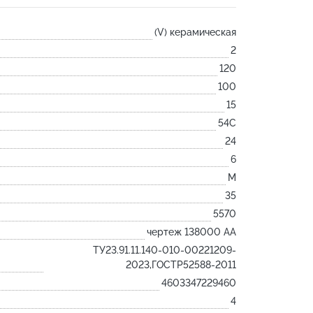
Лодочка
(V) керамическая
Контакт
2
Ковш разливочный
120
Желоб
100
Огнеупорная SiC смесь
15
Крышка
54С
24
6
M
35
5570
чертеж 138000 АА
ТУ23.91.11.140-010-00221209-
2023,ГОСТР52588-2011
4603347229460
4