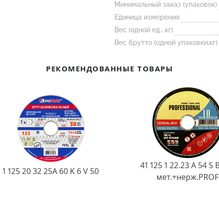
Минимальный заказ (упаковок)
Единица измерения
Вес (одной ед., кг)
Вес брутто (одной упаковки,кг)
РЕКОМЕНДОВАННЫЕ ТОВАРЫ
41 125 1 22.23 A 54 S 
1 125 20 32 25А 60 K 6 V 50
мет.+нерж.PROF