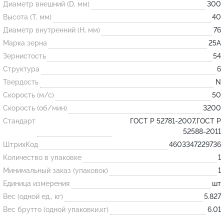
Диаметр внешний (D, мм)
300
Высота (T, мм)
40
Огнеупорные
Диаметр внутренний (H, мм)
76
изделия
Марка зерна
25А
Скачать каталог
Зернистость
54
Структура
6
Тигель
Твердость
N
Муфель
Скорость (м/с)
50
Черпак
Скорость (об/мин)
3200
Шербер
Стандарт
ГОСТ Р 52781-2007,ГОСТ Р
52588-2011
Трубка
ШтрихКод
4603347229736
Стержень
Количество в упаковке
1
Пробка
Минимальный заказ (упаковок)
1
Подставка
Единица измерения
шт
Вес (одной ед., кг)
5.827
Лодочка
Вес брутто (одной упаковки,кг)
6.01
Контакт