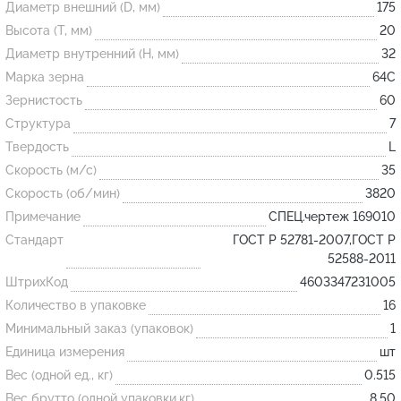
Диаметр внешний (D, мм)
175
Высота (T, мм)
20
Огнеупорные
Диаметр внутренний (H, мм)
32
изделия
Марка зерна
64С
Скачать каталог
Зернистость
60
Структура
7
Тигель
Твердость
L
Муфель
Скорость (м/с)
35
Черпак
Скорость (об/мин)
3820
Шербер
Примечание
СПЕЦ.чертеж 169010
Трубка
Стандарт
ГОСТ Р 52781-2007,ГОСТ Р
52588-2011
Стержень
ШтрихКод
4603347231005
Пробка
Количество в упаковке
16
Подставка
Минимальный заказ (упаковок)
1
Единица измерения
шт
Лодочка
Вес (одной ед., кг)
0.515
Контакт
Вес брутто (одной упаковки,кг)
8.50