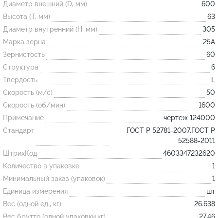
Диаметр внешний (D, мм)
600
Высота (T, мм)
63
Огнеупорные
Диаметр внутренний (H, мм)
305
изделия
Марка зерна
25А
Скачать каталог
Зернистость
60
Структура
6
Тигель
Твердость
L
Муфель
Скорость (м/с)
50
Черпак
Скорость (об/мин)
1600
Шербер
Примечание
чертеж 124000
Трубка
Стандарт
ГОСТ Р 52781-2007,ГОСТ Р
52588-2011
Стержень
ШтрихКод
4603347232620
Пробка
Количество в упаковке
1
Подставка
Минимальный заказ (упаковок)
1
Единица измерения
шт
Лодочка
Вес (одной ед., кг)
26.638
Контакт
Вес брутто (одной упаковки,кг)
27.46