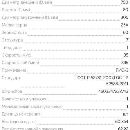
Диаметр внешний (D, мм)
750
Высота (T, мм)
80
Огнеупорные
Диаметр внутренний (H, мм)
305
изделия
Марка зерна
25А
Скачать каталог
Зернистость
60
Структура
7
Тигель
Твердость
I
Муфель
Скорость (м/с)
35
Черпак
Скорость (об/мин)
895
Шербер
Примечание
П/О-3
Трубка
Стандарт
ГОСТ Р 52781-2007,ГОСТ Р
52588-2011
Стержень
ШтрихКод
4603347232743
Пробка
Количество в упаковке
1
Подставка
Минимальный заказ (упаковок)
1
Единица измерения
шт
Лодочка
Вес (одной ед., кг)
60.354
Контакт
Вес брутто (одной упаковки,кг)
62.22