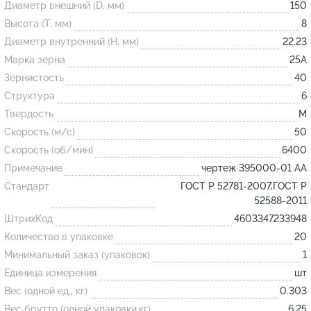
Диаметр внешний (D, мм)
150
Высота (T, мм)
8
Огнеупорные
Диаметр внутренний (H, мм)
22.23
изделия
Марка зерна
25А
Скачать каталог
Зернистость
40
Структура
6
Тигель
Твердость
M
Муфель
Скорость (м/с)
50
Черпак
Скорость (об/мин)
6400
Шербер
Примечание
чертеж 395000-01 АА
Трубка
Стандарт
ГОСТ Р 52781-2007,ГОСТ Р
52588-2011
Стержень
ШтрихКод
4603347233948
Пробка
Количество в упаковке
20
Подставка
Минимальный заказ (упаковок)
1
Единица измерения
шт
Лодочка
Вес (одной ед., кг)
0.303
Контакт
Вес брутто (одной упаковки,кг)
6.25