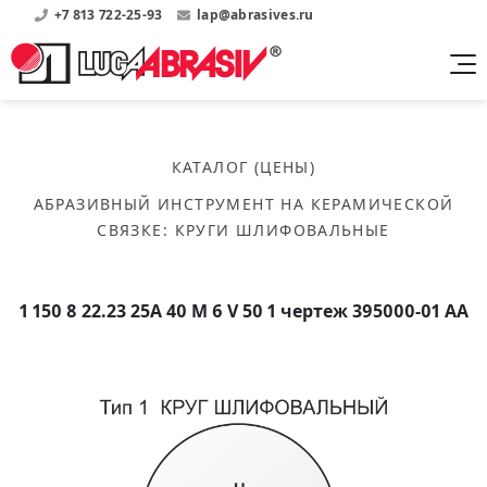
+7 813 722-25-93
lap@abrasives.ru
Продукция
Поддержка
Абразивы на
О компании
бакелитовой связке
КАТАЛОГ (ЦЕНЫ)
Прайсы
Где купить?
Скачать каталог
АБРАЗИВНЫЙ ИНСТРУМЕНТ НА КЕРАМИЧЕСКОЙ
Скачать прайсы на нашу продукцию
О нас
Контакты
СВЯЗКЕ
:
КРУГИ ШЛИФОВАЛЬНЫЕ
Круги шлифовальные
Информация о заводе
Каталоги
Круги отрезные
Войти
Скачать каталоги продукции
История
Сегменты шлифовальные
1 150 8 22.23 25А 40 M 6 V 50 1 чертеж 395000-01 АА
История завода
Бруски шлифовальные
Справочники
Абразивы на
Нормативные документы, ГОСТы, Инструкции по
Партнеры
керамической связке
эсплуатации
Список партнеров завода
Скачать каталог
Круги шлифовальные
Публикации
Мероприятия