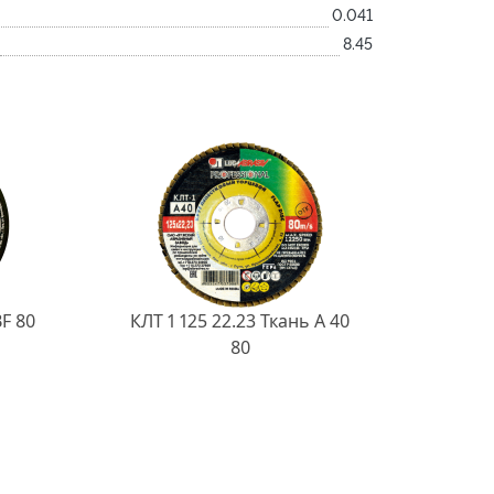
0.041
8.45
BF 80
КЛТ 1 125 22.23 Ткань A 40
80