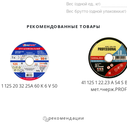
Вес (одной ед., кг)
Вес брутто (одной упаковки,кг)
РЕКОМЕНДОВАННЫЕ ТОВАРЫ
41 125 1 22.23 A 54 S 
1 125 20 32 25А 60 K 6 V 50
мет.+нерж.PROF
рекомендации