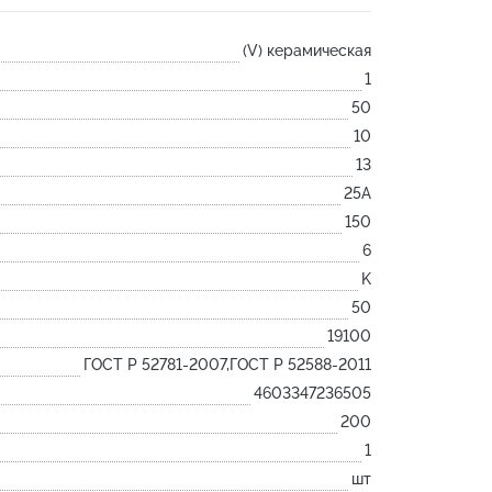
Лодочка
(V) керамическая
Контакт
1
Ковш разливочный
50
Желоб
10
Огнеупорная SiC смесь
13
Крышка
25А
150
6
K
50
19100
ГОСТ Р 52781-2007,ГОСТ Р 52588-2011
4603347236505
200
1
шт