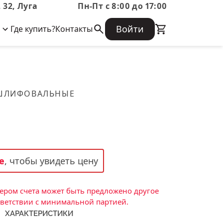
 32, Луга
Пн-Пт с 8:00 до 17:00
Войти
Где купить?
Контакты
Корпоративная информация
Огнеупорные
Часто задаваемые вопросы
Бухгалтерская отчетность,
изделия
Информация о размещении заказа,
Информация для акционеров,
сроках изготовения, возврате
Документы о праве собственности
товара, контактной информации, и
Скачать каталог
 ШЛИФОВАЛЬНЫЕ
многое другое.
Тигель
Муфель
Черпак
Шербер
е
, чтобы увидеть цену
Трубка
Стержень
ром счета может быть предложено другое
Пробка
тветствии с минимальной партией.
ХАРАКТЕРИСТИКИ
Подставка