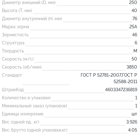
Диаметр внешний (D, мм)
250
Высота (T, мм)
40
Огнеупорные
Диаметр внутренний (H, мм)
76
изделия
Марка зерна
25А
Скачать каталог
Зернистость
46
Структура
6
Тигель
Твердость
M
Муфель
Скорость (м/с)
50
Черпак
Скорость (об/мин)
3850
Шербер
Стандарт
ГОСТ Р 52781-2007,ГОСТ Р
52588-2011
Трубка
ШтрихКод
4603347236819
Стержень
Количество в упаковке
1
Пробка
Минимальный заказ (упаковок)
1
Подставка
Единица измерения
шт
Вес (одной ед., кг)
3.926
Лодочка
Вес брутто (одной упаковки,кг)
4.05
Контакт