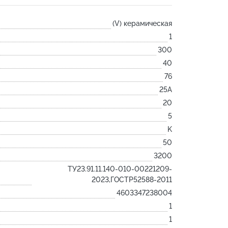
Лодочка
(V) керамическая
Контакт
1
Ковш разливочный
300
Желоб
40
Огнеупорная SiC смесь
76
Крышка
25А
20
5
K
50
3200
ТУ23.91.11.140-010-00221209-
2023,ГОСТР52588-2011
4603347238004
1
1