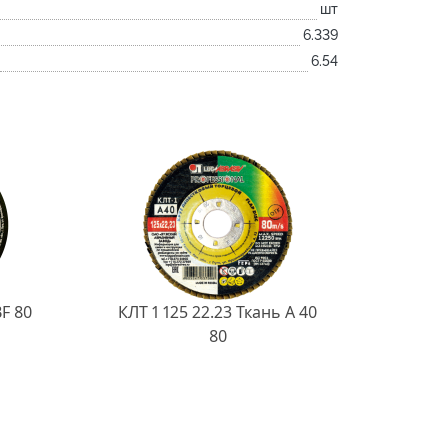
шт
6.339
6.54
BF 80
КЛТ 1 125 22.23 Ткань A 40
80