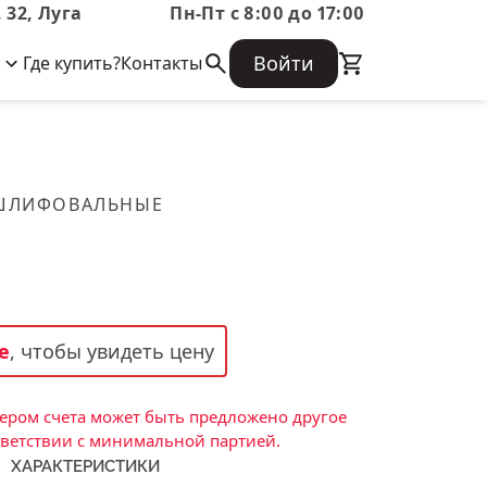
 32, Луга
Пн-Пт с 8:00 до 17:00
Войти
Где купить?
Контакты
Корпоративная информация
Огнеупорные
Часто задаваемые вопросы
Бухгалтерская отчетность,
изделия
Информация о размещении заказа,
Информация для акционеров,
сроках изготовения, возврате
Документы о праве собственности
товара, контактной информации, и
Скачать каталог
 ШЛИФОВАЛЬНЫЕ
многое другое.
Тигель
Муфель
Черпак
Шербер
е
, чтобы увидеть цену
Трубка
Стержень
ром счета может быть предложено другое
Пробка
тветствии с минимальной партией.
ХАРАКТЕРИСТИКИ
Подставка