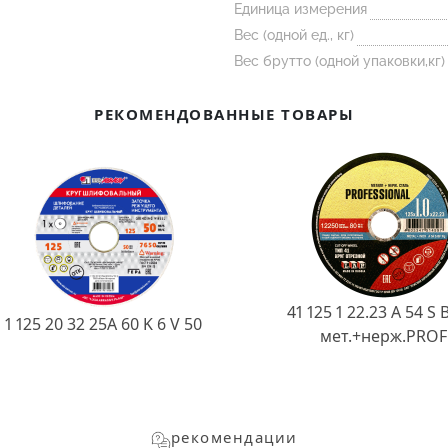
Единица измерения
Вес (одной ед., кг)
Вес брутто (одной упаковки,кг)
РЕКОМЕНДОВАННЫЕ ТОВАРЫ
41 125 1 22.23 A 54 S 
1 125 20 32 25А 60 K 6 V 50
мет.+нерж.PROF
рекомендации