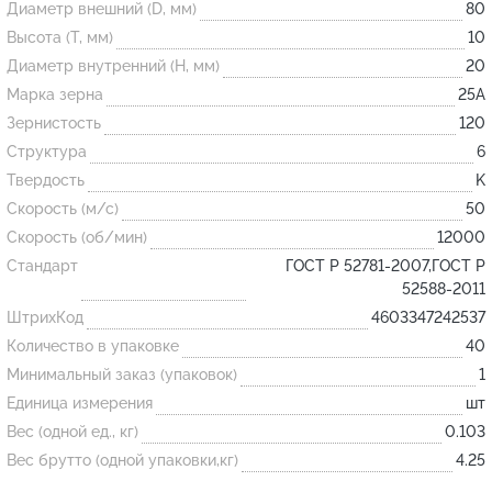
Диаметр внешний (D, мм)
80
Высота (T, мм)
10
Огнеупорные
Диаметр внутренний (H, мм)
20
изделия
Марка зерна
25А
Скачать каталог
Зернистость
120
Структура
6
Тигель
Твердость
K
Муфель
Скорость (м/с)
50
Черпак
Скорость (об/мин)
12000
Шербер
Стандарт
ГОСТ Р 52781-2007,ГОСТ Р
52588-2011
Трубка
ШтрихКод
4603347242537
Стержень
Количество в упаковке
40
Пробка
Минимальный заказ (упаковок)
1
Подставка
Единица измерения
шт
Вес (одной ед., кг)
0.103
Лодочка
Вес брутто (одной упаковки,кг)
4.25
Контакт