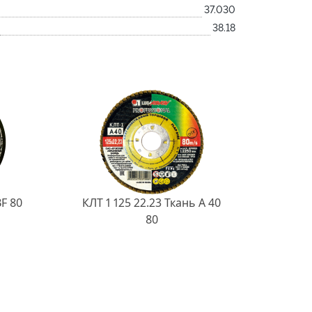
37.030
38.18
BF 80
КЛТ 1 125 22.23 Ткань A 40
80