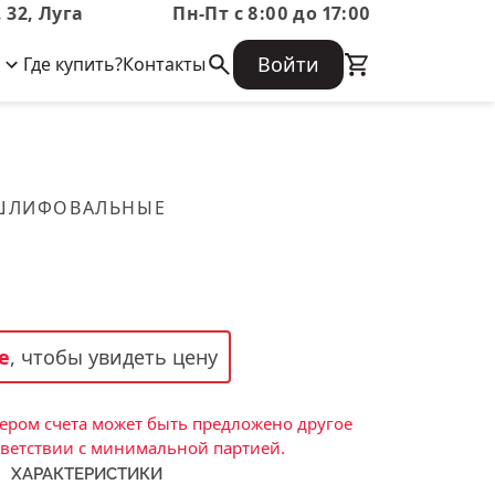
 32, Луга
Пн-Пт с 8:00 до 17:00
Войти
Где купить?
Контакты
Корпоративная информация
Огнеупорные
Часто задаваемые вопросы
Бухгалтерская отчетность,
изделия
Информация о размещении заказа,
Информация для акционеров,
сроках изготовения, возврате
Документы о праве собственности
товара, контактной информации, и
Скачать каталог
 ШЛИФОВАЛЬНЫЕ
многое другое.
Тигель
Муфель
Черпак
Шербер
е
, чтобы увидеть цену
Трубка
Стержень
ром счета может быть предложено другое
Пробка
тветствии с минимальной партией.
ХАРАКТЕРИСТИКИ
Подставка