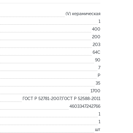
Лодочка
(V) керамическая
Контакт
1
Ковш разливочный
400
Желоб
200
Огнеупорная SiC смесь
203
Крышка
64С
90
7
P
35
1700
ГОСТ Р 52781-2007,ГОСТ Р 52588-2011
4603347242766
1
1
шт