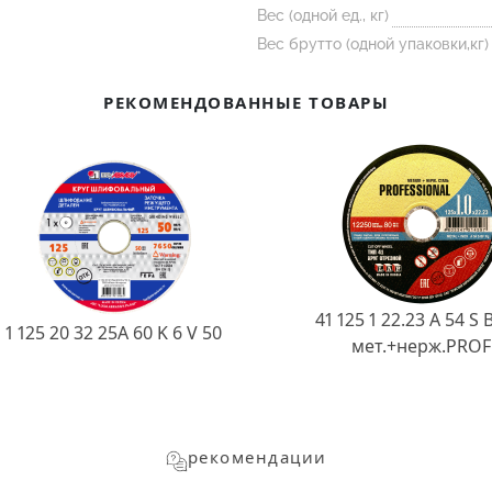
Вес (одной ед., кг)
Вес брутто (одной упаковки,кг)
РЕКОМЕНДОВАННЫЕ ТОВАРЫ
41 125 1 22.23 A 54 S 
1 125 20 32 25А 60 K 6 V 50
мет.+нерж.PROF
рекомендации