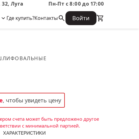
 32, Луга
Пн-Пт с 8:00 до 17:00
Войти
Где купить?
Контакты
Корпоративная информация
Огнеупорные
Часто задаваемые вопросы
Бухгалтерская отчетность,
изделия
Информация о размещении заказа,
Информация для акционеров,
сроках изготовения, возврате
Документы о праве собственности
товара, контактной информации, и
Скачать каталог
 ШЛИФОВАЛЬНЫЕ
многое другое.
Тигель
Муфель
Черпак
Шербер
е
, чтобы увидеть цену
Трубка
Стержень
ром счета может быть предложено другое
Пробка
тветствии с минимальной партией.
ХАРАКТЕРИСТИКИ
Подставка