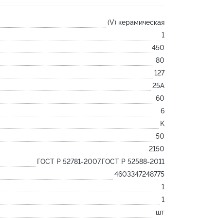
Лодочка
(V) керамическая
Контакт
1
Ковш разливочный
450
Желоб
80
Огнеупорная SiC смесь
127
Крышка
25А
60
6
K
50
2150
ГОСТ Р 52781-2007,ГОСТ Р 52588-2011
4603347248775
1
1
шт