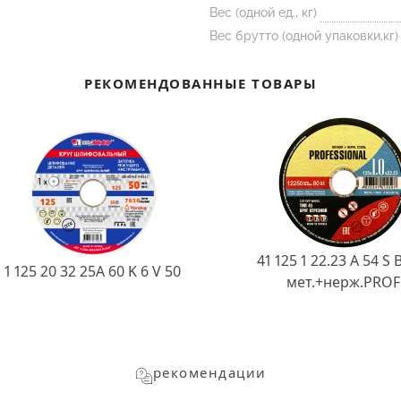
Вес (одной ед., кг)
Вес брутто (одной упаковки,кг)
РЕКОМЕНДОВАННЫЕ ТОВАРЫ
41 125 1 22.23 A 54 S 
1 125 20 32 25А 60 K 6 V 50
мет.+нерж.PROF
рекомендации