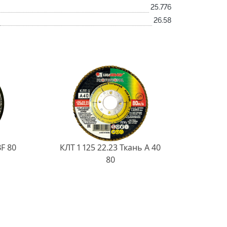
25.776
26.58
BF 80
КЛТ 1 125 22.23 Ткань A 40
80