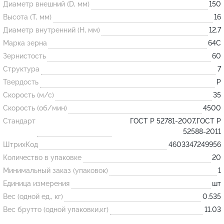
Диаметр внешний (D, мм)
150
Высота (T, мм)
16
Огнеупорные
Диаметр внутренний (H, мм)
12.7
изделия
Марка зерна
64С
Скачать каталог
Зернистость
60
Структура
7
Тигель
Твердость
P
Муфель
Скорость (м/с)
35
Черпак
Скорость (об/мин)
4500
Шербер
Стандарт
ГОСТ Р 52781-2007,ГОСТ Р
52588-2011
Трубка
ШтрихКод
4603347249956
Стержень
Количество в упаковке
20
Пробка
Минимальный заказ (упаковок)
1
Подставка
Единица измерения
шт
Вес (одной ед., кг)
0.535
Лодочка
Вес брутто (одной упаковки,кг)
11.03
Контакт