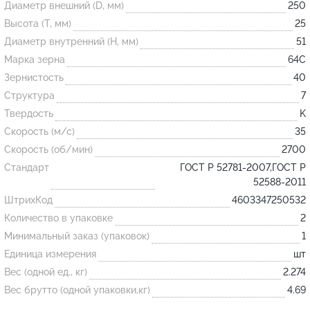
Диаметр внешний (D, мм)
250
Высота (T, мм)
25
Огнеупорные
Диаметр внутренний (H, мм)
51
изделия
Марка зерна
64С
Скачать каталог
Зернистость
40
Структура
7
Тигель
Твердость
K
Муфель
Скорость (м/с)
35
Черпак
Скорость (об/мин)
2700
Шербер
Стандарт
ГОСТ Р 52781-2007,ГОСТ Р
52588-2011
Трубка
ШтрихКод
4603347250532
Стержень
Количество в упаковке
2
Пробка
Минимальный заказ (упаковок)
1
Подставка
Единица измерения
шт
Вес (одной ед., кг)
2.274
Лодочка
Вес брутто (одной упаковки,кг)
4.69
Контакт