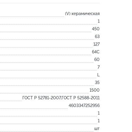
Лодочка
(V) керамическая
Контакт
1
Ковш разливочный
450
Желоб
63
Огнеупорная SiC смесь
127
Крышка
64С
60
7
L
35
1500
ГОСТ Р 52781-2007,ГОСТ Р 52588-2011
4603347252956
1
1
шт