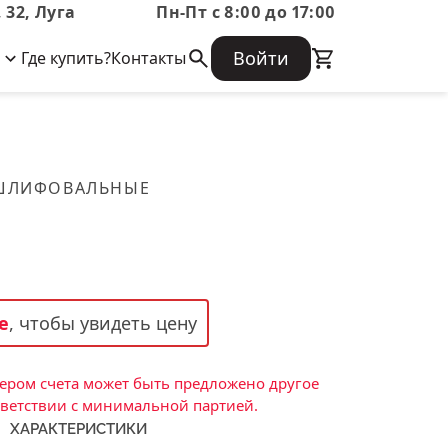
 32, Луга
Пн-Пт с 8:00 до 17:00
Войти
Где купить?
Контакты
Корпоративная информация
Огнеупорные
Часто задаваемые вопросы
Бухгалтерская отчетность,
изделия
Информация о размещении заказа,
Информация для акционеров,
сроках изготовения, возврате
Документы о праве собственности
товара, контактной информации, и
Скачать каталог
 ШЛИФОВАЛЬНЫЕ
многое другое.
Тигель
Муфель
Черпак
Шербер
е
, чтобы увидеть цену
Трубка
Стержень
ром счета может быть предложено другое
Пробка
тветствии с минимальной партией.
ХАРАКТЕРИСТИКИ
Подставка