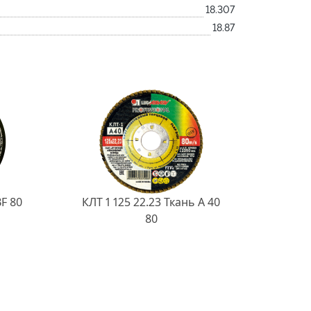
18.307
18.87
BF 80
КЛТ 1 125 22.23 Ткань A 40
80