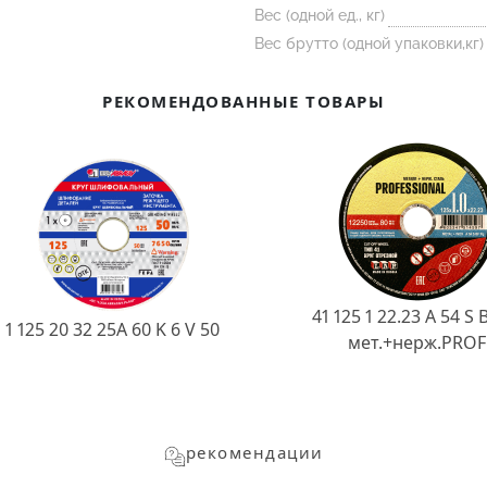
Вес (одной ед., кг)
Вес брутто (одной упаковки,кг)
РЕКОМЕНДОВАННЫЕ ТОВАРЫ
41 125 1 22.23 A 54 S 
1 125 20 32 25А 60 K 6 V 50
мет.+нерж.PROF
рекомендации