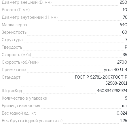
Диаметр внешний (D, мм)
250
Высота (T, мм)
10
Огнеупорные
Диаметр внутренний (H, мм)
76
изделия
Марка зерна
54С
Скачать каталог
Зернистость
60
Структура
7
Тигель
Твердость
P
Муфель
Скорость (м/с)
35
Черпак
Скорость (об/мин)
2700
Шербер
Примечание
угол 40 U-4
Трубка
Стандарт
ГОСТ Р 52781-2007,ГОСТ Р
52588-2011
Стержень
ШтрихКод
4603347262924
Пробка
Количество в упаковке
5
Подставка
Единица измерения
шт
Вес (одной ед., кг)
0.824
Лодочка
Вес брутто (одной упаковки,кг)
4.25
Контакт