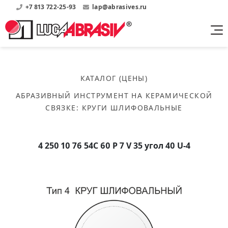
+7 813 722-25-93
lap@abrasives.ru
Продукция
Поддержка
Абразивы на
О компании
бакелитовой связке
КАТАЛОГ (ЦЕНЫ)
Прайсы
Где купить?
Скачать каталог
АБРАЗИВНЫЙ ИНСТРУМЕНТ НА КЕРАМИЧЕСКОЙ
Скачать прайсы на нашу продукцию
О нас
Контакты
СВЯЗКЕ
:
КРУГИ ШЛИФОВАЛЬНЫЕ
Круги шлифовальные
Информация о заводе
Каталоги
Круги отрезные
Войти
Скачать каталоги продукции
История
Сегменты шлифовальные
4 250 10 76 54С 60 P 7 V 35 угол 40 U-4
История завода
Бруски шлифовальные
Справочники
Абразивы на
Нормативные документы, ГОСТы, Инструкции по
Партнеры
керамической связке
эсплуатации
Список партнеров завода
Скачать каталог
Круги шлифовальные
Публикации
Мероприятия