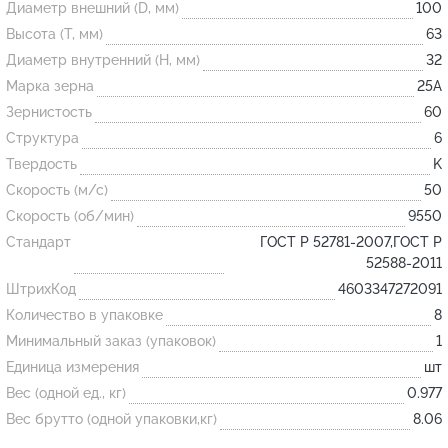
Диаметр внешний (D, мм)
100
Высота (T, мм)
63
Огнеупорные
Диаметр внутренний (H, мм)
32
изделия
Марка зерна
25А
Скачать каталог
Зернистость
60
Структура
6
Тигель
Твердость
K
Муфель
Скорость (м/с)
50
Черпак
Скорость (об/мин)
9550
Шербер
Стандарт
ГОСТ Р 52781-2007,ГОСТ Р
52588-2011
Трубка
ШтрихКод
4603347272091
Стержень
Количество в упаковке
8
Пробка
Минимальный заказ (упаковок)
1
Подставка
Единица измерения
шт
Вес (одной ед., кг)
0.977
Лодочка
Вес брутто (одной упаковки,кг)
8.06
Контакт